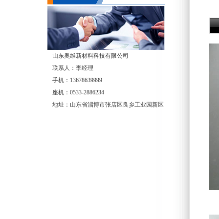
山东奥维新材料科技有限公司
联系人：李经理
手机：13678639999
座机：0533-2886234
地址：山东省淄博市张店区良乡工业园新区