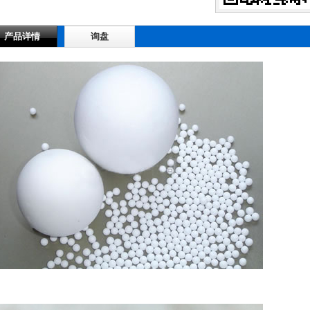
产品详情
询盘