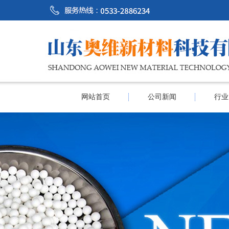
网站首页
公司新闻
行业