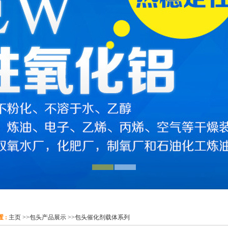
 :
主页
>>
包头产品展示
>>
包头催化剂载体系列