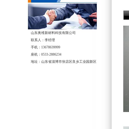
山东奥维新材料科技有限公司
联系人：李经理
手机：13678639999
座机：0533-2886234
地址：山东省淄博市张店区良乡工业园新区