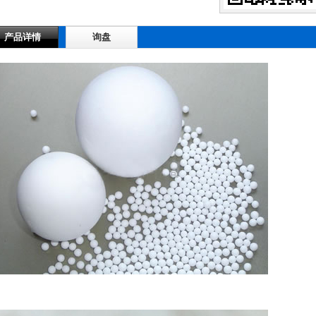
产品详情
询盘