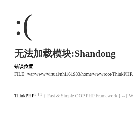
:(
无法加载模块:Shandong
错误位置
FILE: /var/www/virtual/nhl161983/home/wwwroot/ThinkPH
3.1.3
ThinkPHP
{ Fast & Simple OOP PHP Framework } -- 