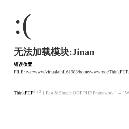
:(
无法加载模块:Jinan
错误位置
FILE: /var/www/virtual/nhl161983/home/wwwroot/ThinkPH
3.1.3
ThinkPHP
{ Fast & Simple OOP PHP Framework } -- 