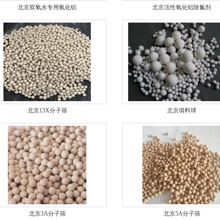
北京双氧水专用氧化铝
北京活性氧化铝除氟剂
北京13X分子筛
北京填料球
北京3A分子筛
北京5A分子筛