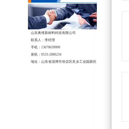
山东奥维新材料科技有限公司
联系人：李经理
手机：13678639999
座机：0533-2886234
地址：山东省淄博市张店区良乡工业园新区