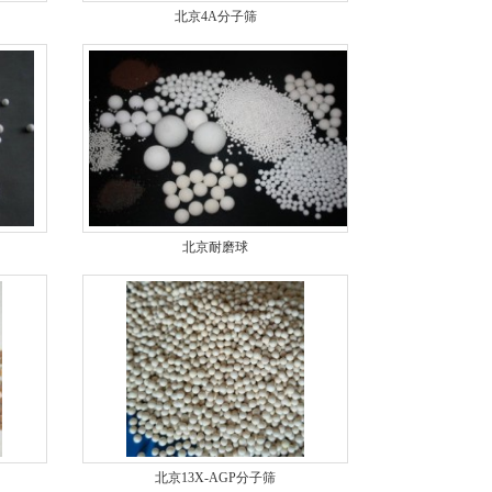
北京4A分子筛
北京耐磨球
北京13X-AGP分子筛