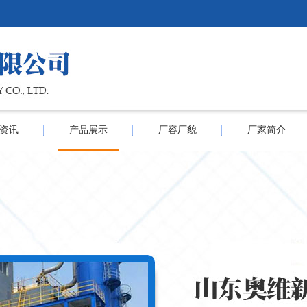
资讯
产品展示
厂容厂貌
厂家简介